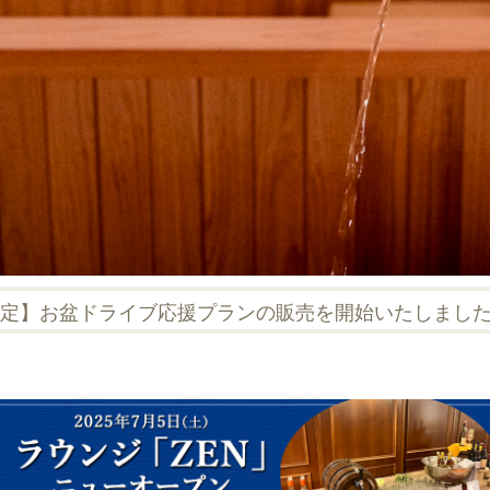
/16限定】お盆ドライブ応援プランの販売を開始いたしまし
より】北海道産紅ズワイガニ食べ放題が再登場！
り、道民生活応援ポイント給付事業「どうみんポイント」をご
のソラニワ】『8/7(金)～8/16(日)限定！』お盆はも...
17日(月)まで】のぐち夏のお料理総選挙2026のご案内