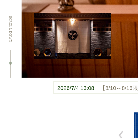
SCROLL DOWN
2026/7/4 13:08
【8/10～8
2026/8/1 09:44
2026/7/28 10:32
2026/7/23 11:17
2026/7/21 09:00
【8/1(土)
7月28日よ
【於：姉妹館 森
【ご応募は8月