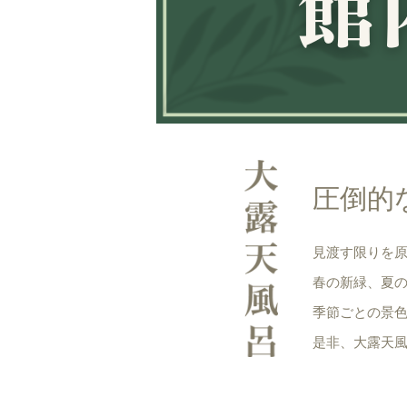
圧倒的
見渡す限りを
春の新緑、夏
季節ごとの景
是非、大露天