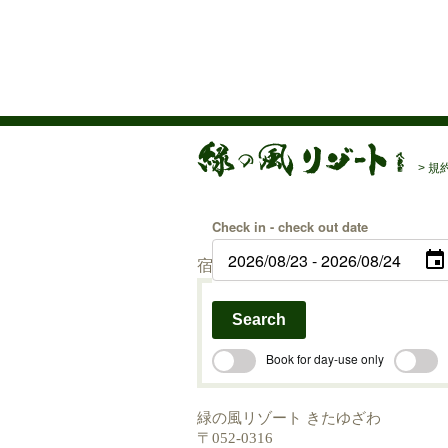
>
規
Check in - check out date
宿 泊 希 望 日
Search
Book for day-use only
緑の風リゾート きたゆざわ
〒052-0316