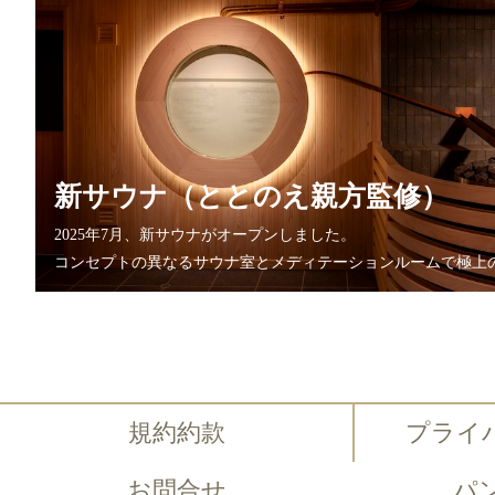
新サウナ（ととのえ親方監修）
2025年7月、新サウナがオープンしました。
コンセプトの異なるサウナ室とメディテーションルームで極上
規約約款
プライ
お問合せ
パ